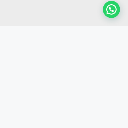
da Família
Inmobiliaria en El Clot
 en Les Corts
Inmobiliaria en Nou Barris