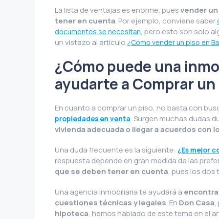
La lista de ventajas es enorme, pues
vender un 
tener en cuenta
. Por ejemplo, conviene saber
, pero esto son solo a
documentos se necesitan
un vistazo al artículo
¿Cómo vender un piso en B
¿Cómo puede una inmob
ayudarte a Comprar un 
En cuanto a comprar un piso, no basta con busc
. Surgen muchas dudas du
propiedades en venta
vivienda adecuada o llegar a acuerdos con 
Una duda frecuente es la siguiente:
¿Es mejor c
respuesta depende en gran medida de las prefe
que se deben tener en cuenta
, pues los dos 
Una agencia inmobiliaria te ayudará a
encontrar
cuestiones técnicas y legales
. En
Don Casa
,
hipoteca
, hemos hablado de este tema en el ar