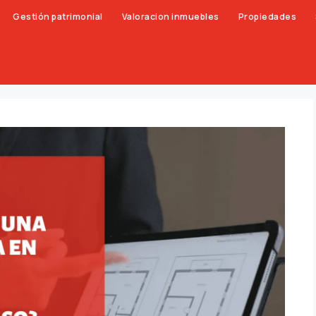
Gestión patrimonial
Valoracion inmuebles
Propiedades