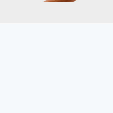
Servici
Propieda
Servicios
Aviso Leg
Política 
Inmobiliaria en Barcelona por barrios
Inmobiliaria en el Eixample
Inmobiliaria en Gràcia
In
Inmobiliaria en el Raval
Inmobiliaria en Poblenou
In
Inmobiliaria en Sarrià-Sant Gervasi
Inmobiliaria en 