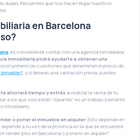
as dudas frecuentes que nos hacen llegar nuestros
las.
iliaria en Barcelona
iso?
, es conveniente contar con una agencia inmobiliaria
lona
ia inmobiliaria podrá ayudarte a obtener una
nocer primero las cuestiones que determinan el precio de
, y si deseas una valoración previa, puedes
 inmueble?
 te ahorrará tiempo y estrés
al realizar la venta de tu
ar a los que solo están “ojeando” es un trabajo bastante
o inmobiliario.
vender o poner el inmueble en alquiler
. Esto depende en
ual depende a su vez de la provincia en la que se encuentre
jor vender piso en Barcelona o ponerlo en alquiler?