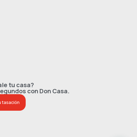
le tu casa?
segundos con Don Casa.
u tasación