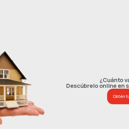
¿Cuánto va
Descúbrelo online en 
Obtén t