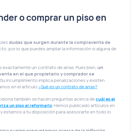
nder o comprar un piso en
ables
dudas que surgen durante la compraventa de
cto, por lo que puedes ampliar la información si alguna de
es exactamente un contrato de arras. Pues bien,
un
venta en el que propietario y comprador se
. Su incumplimiento implica penalizaciones y existen
camos en el artículo
¿Qué es un contrato de arras?
rcelona también se hacen preguntas acerca de
cuál es el
. Hemos publicado artículos en
riza un piso al reformarlo
y estamos a tu disposición para asesorarte en todo lo
piso suelen preguntarnos acerca de la inflación
,