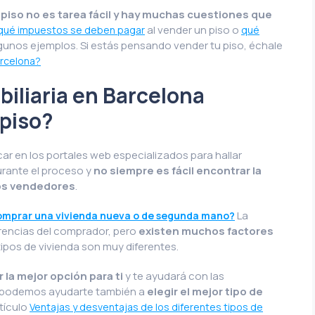
piso no es tarea fácil y hay muchas cuestiones que
al vender un piso o
qué impuestos se deben pagar
qué
lgunos ejemplos. Si estás pensando vender tu piso, échale
arcelona?
iliaria en Barcelona
piso?
ar en los portales web especializados para hallar
rante el proceso y
no siempre es fácil encontrar la
los vendedores
.
La
omprar una vivienda nueva o de segunda mano?
rencias del comprador, pero
existen muchos factores
tipos de vivienda son muy diferentes.
 la mejor opción para ti
y te ayudará con las
 podemos ayudarte también a
elegir el mejor tipo de
tículo
Ventajas y desventajas de los diferentes tipos de