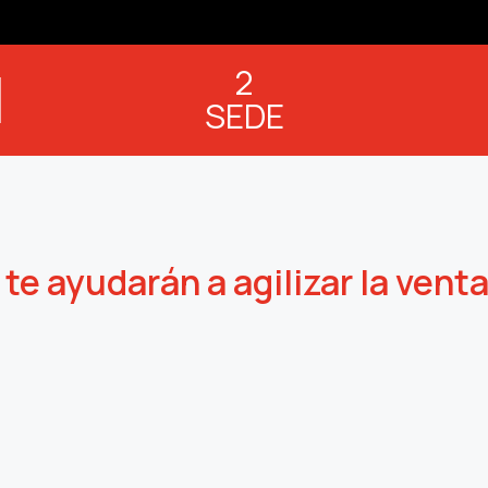
2
SEDE
te ayudarán a agilizar la vent