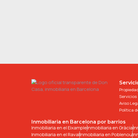
Servici
Propieda
Servicios
Aviso Leg
Política 
Inmobiliaria en Barcelona por barrios
Inmobiliaria en el Eixample
Inmobiliaria en Gràcia
In
Inmobiliaria en el Raval
Inmobiliaria en Poblenou
In