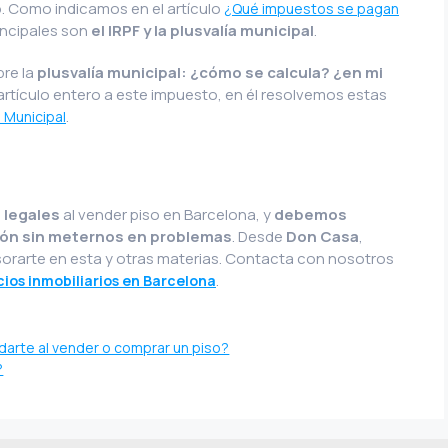
. Como indicamos en el artículo
¿Qué impuestos se pagan
incipales son
el IRPF y la plusvalía municipal
.
re la
plusvalía municipal: ¿cómo se calcula? ¿en mi
tículo entero a este impuesto, en él resolvemos estas
.
 Municipal
 legales
al vender piso en Barcelona, y
debemos
ción sin meternos en problemas
. Desde
Don Casa
,
orarte en esta y otras materias. Contacta con nosotros
.
cios inmobiliarios en Barcelona
darte al vender o comprar un piso?
?