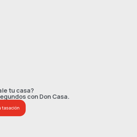
le tu casa?
segundos con Don Casa.
u tasación