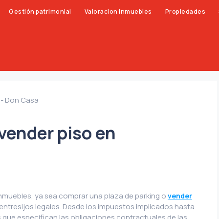
Gestión patrimonial
Valoracion inmuebles
Propiedades
 vender piso en
muebles, ya sea comprar una plaza de parking o
vender
entresijos legales. Desde los impuestos implicados hasta
s que especifican las obligaciones contractuales de las