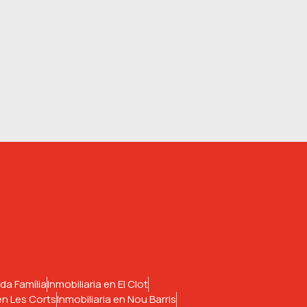
da Família
Inmobiliaria en El Clot
 en Les Corts
Inmobiliaria en Nou Barris