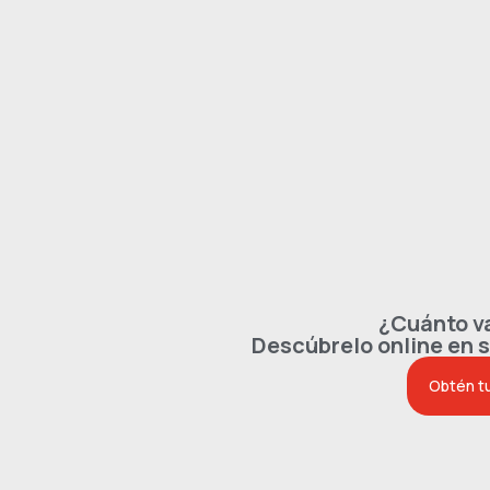
¿Cuánto va
Descúbrelo online en 
Obtén t