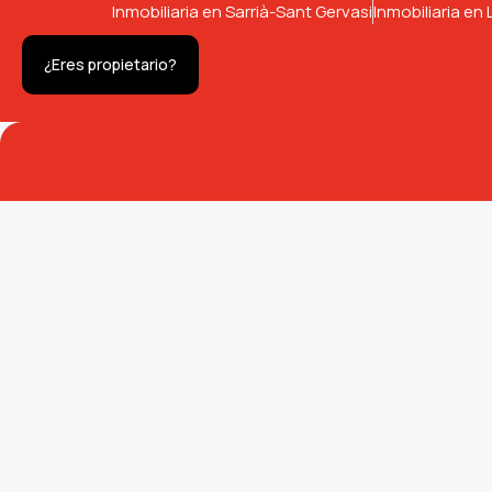
Inmobiliaria en Sarrià-Sant Gervasi
Inmobiliaria en 
¿Eres propietario?
Con nuestro enfoque profesional y personalizado, te 
eficazmente, obteniendo el mejor precio del mercado
Bailén 200 Bajos, 08037 - Barcelona
bailen@doncasa.com
+ 34 93 458 91 91