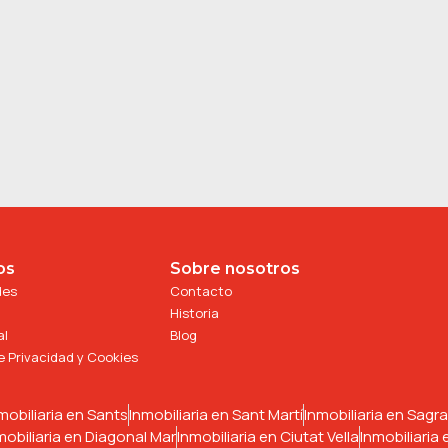
os
Sobre nosotros
des
Contacto
Historia
al
Blog
de Privacidad y Cookies
mobiliaria en Sants
Inmobiliaria en Sant Martí
Inmobiliaria en Sagra
mobiliaria en Diagonal Mar
Inmobiliaria en Ciutat Vella
Inmobiliaria