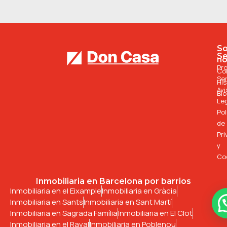
S
Se
no
Pr
Co
Ser
His
Avi
Bl
Le
Pol
de
Pri
y
Co
Inmobiliaria en Barcelona por barrios
Inmobiliaria en el Eixample
Inmobiliaria en Gràcia
Inmobiliaria en Sants
Inmobiliaria en Sant Martí
Inmobiliaria en Sagrada Família
Inmobiliaria en El Clot
Inmobiliaria en el Raval
Inmobiliaria en Poblenou