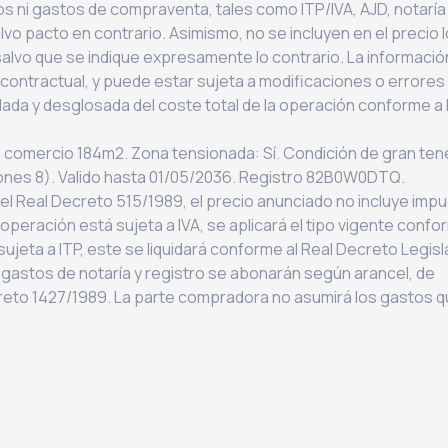
tos ni gastos de compraventa, tales como ITP/IVA, AJD, notaría
vo pacto en contrario. Asimismo, no se incluyen en el precio 
lvo que se indique expresamente lo contrario. La informació
contractual, y puede estar sujeta a modificaciones o errores
allada y desglosada del coste total de la operación conforme a 
 comercio 184m2. Zona tensionada: Sí. Condición de gran ten
ones 8). Valido hasta 01/05/2036. Registro 82B0W0DTQ.
 el Real Decreto 515/1989, el precio anunciado no incluye impu
operación está sujeta a IVA, se aplicará el tipo vigente confor
ujeta a ITP, este se liquidará conforme al Real Decreto Legisl
os gastos de notaría y registro se abonarán según arancel, de
creto 1427/1989. La parte compradora no asumirá los gastos 