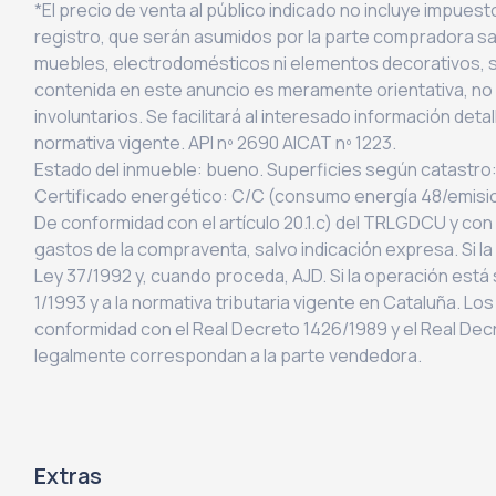
*El precio de venta al público indicado no incluye impues
registro, que serán asumidos por la parte compradora sal
muebles, electrodomésticos ni elementos decorativos, sa
contenida en este anuncio es meramente orientativa, no 
involuntarios. Se facilitará al interesado información det
normativa vigente. API nº 2690 AICAT nº 1223.
Estado del inmueble: bueno. Superficies según catastro:
Certificado energético: C/C (consumo energía 48/emisi
De conformidad con el artículo 20.1.c) del TRLGDCU y con
gastos de la compraventa, salvo indicación expresa. Si la 
Ley 37/1992 y, cuando proceda, AJD. Si la operación está s
1/1993 y a la normativa tributaria vigente en Cataluña. L
conformidad con el Real Decreto 1426/1989 y el Real De
legalmente correspondan a la parte vendedora.
Extras