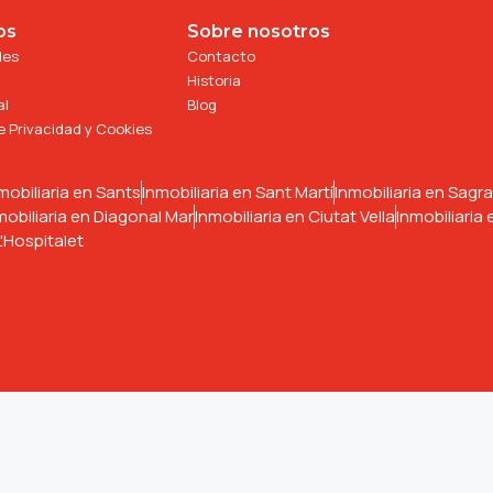
os
Sobre nosotros
des
Contacto
Historia
al
Blog
de Privacidad y Cookies
mobiliaria en Sants
Inmobiliaria en Sant Martí
Inmobiliaria en Sagra
mobiliaria en Diagonal Mar
Inmobiliaria en Ciutat Vella
Inmobiliaria
L'Hospitalet
Nombre
ayudaremos a vender tu casa rápida y