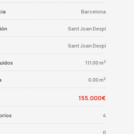
cia
Barcelona
ión
Sant Joan Despí
Sant Joan Despí
2
uidos
111.00 m
2
a
0.00 m
155.000€
orios
4
0