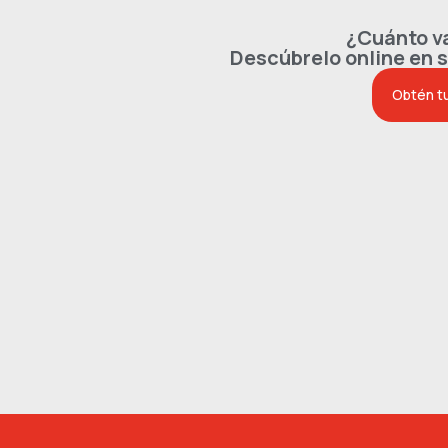
¿Cuánto va
Descúbrelo online en 
Obtén t