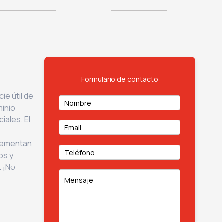
Formulario de contacto
ie útil de
minio
iales. El
e
plementan
os y
. ¡No