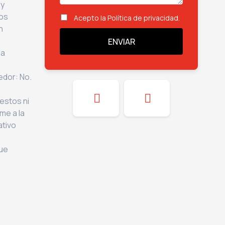
 y
los
Acepto la Política de privacidad.
n
la
edor: No.
estos ni
me a la
ativo
que