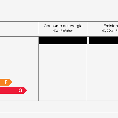
Consumo de energía
Emisio
2
2
(KW h / m
año):
(Kg CO
/ m
2
F
G