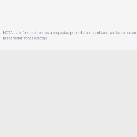
Hacer una oferta
NOTA: La información de esta propiedad puede haber cambiado, por tanto no somos
las características exactas.