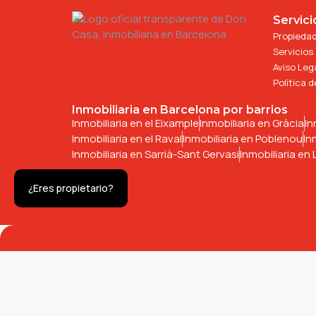
Servici
Propieda
Servicios
Aviso Leg
Política 
Inmobiliaria en Barcelona por barrios
Inmobiliaria en el Eixample
Inmobiliaria en Gràcia
In
Inmobiliaria en el Raval
Inmobiliaria en Poblenou
In
Inmobiliaria en Sarrià-Sant Gervasi
Inmobiliaria en 
¿Eres propietario?
Con nuestro enfoque profesional y personalizado, te 