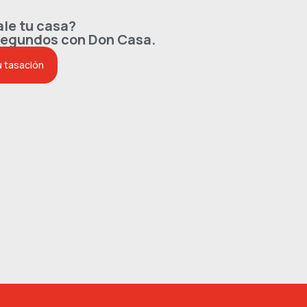
le tu casa?
segundos con Don Casa.
u tasación