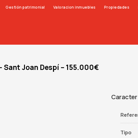
Gestión patrimonial
Valoracion inmuebles
Propiedades
– Sant Joan Despí – 155.000€
Caracter
Refere
Tipo