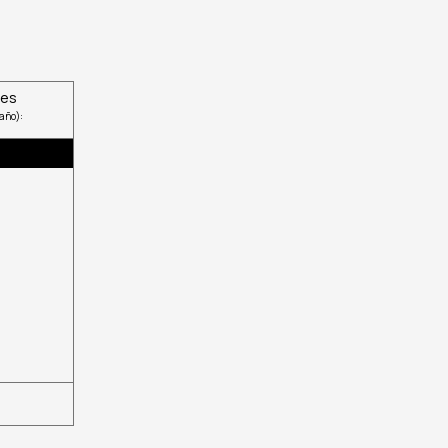
nes
año):