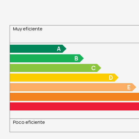
Muy eficiente
A
B
C
D
E
Poco eficiente