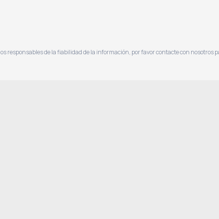
Pida una cita
¿Te llamamos
 responsables de la fiabilidad de la información, por favor contacte con nosotros 