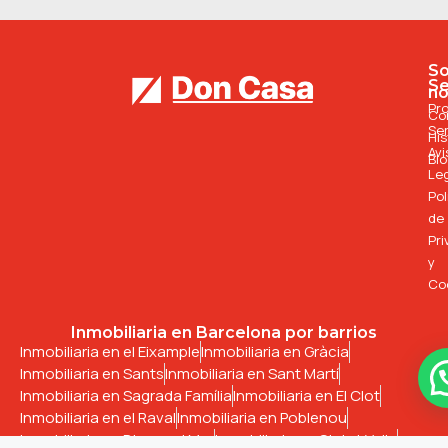
S
Se
no
Pr
Co
Ser
His
Avi
Bl
Le
Pol
de
Pri
y
Co
Inmobiliaria en Barcelona por barrios
Inmobiliaria en el Eixample
Inmobiliaria en Gràcia
Inmobiliaria en Sants
Inmobiliaria en Sant Martí
Inmobiliaria en Sagrada Família
Inmobiliaria en El Clot
Inmobiliaria en el Raval
Inmobiliaria en Poblenou
Inmobiliaria en Diagonal Mar
Inmobiliaria en Ciutat Vella